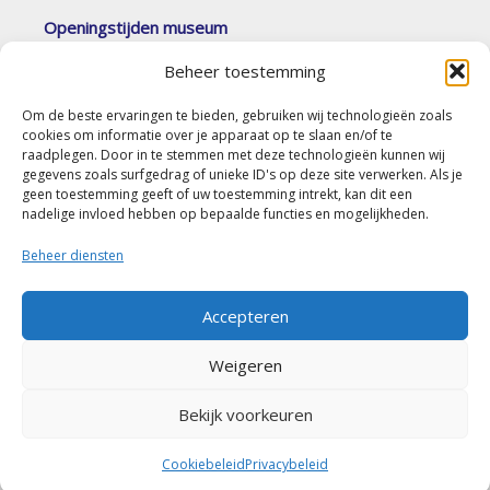
Openingstijden museum
Van 5 april t/m 18 oktober 2026 elke eerste en
Beheer toestemming
derde zondag van de maand tussen 14.00 en 16.30
uur. Op afspraak is ook mogelijk.
Om de beste ervaringen te bieden, gebruiken wij technologieën zoals
cookies om informatie over je apparaat op te slaan en/of te
(c) Stichting Erfgoed Goirle “De Vyer Heertganghen”
raadplegen. Door in te stemmen met deze technologieën kunnen wij
gegevens zoals surfgedrag of unieke ID's op deze site verwerken. Als je
geen toestemming geeft of uw toestemming intrekt, kan dit een
Contact
nadelige invloed hebben op bepaalde functies en mogelijkheden.
Nieuwe Rielseweg 41-43
Beheer diensten
5051 PD Goirle
Accepteren
secretariaat@erfgoedgoirle.nl
Weigeren
(+31) (0)13-5348972
(do en zat van 09.00 tot 12.00 uur)
Bekijk voorkeuren
Cookiebeleid
Privacybeleid