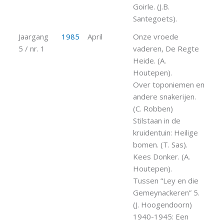
Goirle. (J.B.
Santegoets).
Jaargang
1985
April
Onze vroede
5 / nr. 1
vaderen, De Regte
Heide. (A.
Houtepen).
Over toponiemen en
andere snakerijen.
(C. Robben)
Stilstaan in de
kruidentuin: Heilige
bomen. (T. Sas).
Kees Donker. (A.
Houtepen).
Tussen “Ley en die
Gemeynackeren” 5.
(J. Hoogendoorn)
1940-1945: Een