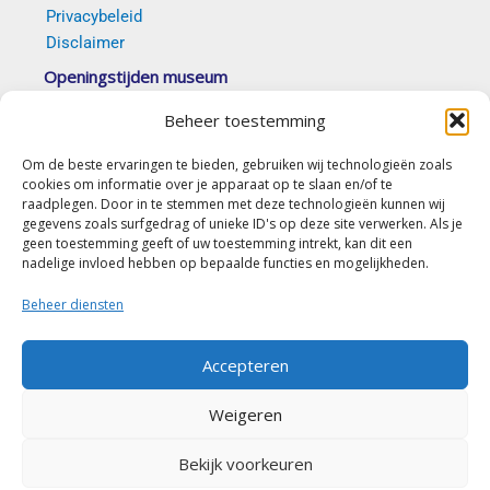
Privacybeleid
Disclaimer
Openingstijden museum
Van 5 april t/m 18 oktober 2026 elke eerste en
Beheer toestemming
derde zondag van de maand tussen 14.00 en 16.30
uur. Op afspraak is ook mogelijk.
Om de beste ervaringen te bieden, gebruiken wij technologieën zoals
cookies om informatie over je apparaat op te slaan en/of te
(c) Stichting Erfgoed Goirle “De Vyer Heertganghen”
raadplegen. Door in te stemmen met deze technologieën kunnen wij
gegevens zoals surfgedrag of unieke ID's op deze site verwerken. Als je
geen toestemming geeft of uw toestemming intrekt, kan dit een
Contact
nadelige invloed hebben op bepaalde functies en mogelijkheden.
Nieuwe Rielseweg 41-43
Beheer diensten
5051 PD Goirle
Accepteren
secretariaat@erfgoedgoirle.nl
Weigeren
(+31) (0)13-5348972
(do en zat van 09.00 tot 12.00 uur)
Bekijk voorkeuren