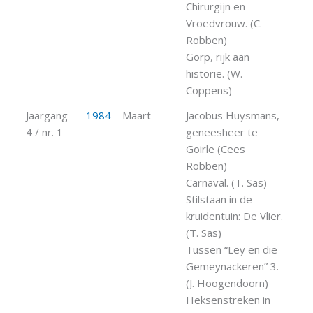
Chirurgijn en
Vroedvrouw. (C.
Robben)
Gorp, rijk aan
historie. (W.
Coppens)
Jaargang
1984
Maart
Jacobus Huysmans,
4 / nr. 1
geneesheer te
Goirle (Cees
Robben)
Carnaval. (T. Sas)
Stilstaan in de
kruidentuin: De Vlier.
(T. Sas)
Tussen “Ley en die
Gemeynackeren” 3.
(J. Hoogendoorn)
Heksenstreken in