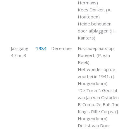
Hermans)
Kees Donker. (A.
Houtepen)
Heide behouden
door afplaggen (H.
Kanters)
Jaargang
1984
December
Fusilladeplaats op
4 / nr. 3
Roovert. (P. van
Beek)
Het wonder op de
voorhei in 1941. (J.
Hoogendoorn)
“De Toren”. Gedicht
van Jan van Ostaden.
B-Comp. 2e Bat. The
King’s Rifle Corps. (J.
Hoogendoorn)
De list van Door