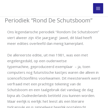
Ga
naar
de
Periodiek “Rond De Schutsboom”
inhoud
Ons legendarische periodiek “Rondom De Schutsboom”
viert alweer zijn 45e jaargang! Jawel, dit blad heeft
meer edities overleefd dan menig kamerplant.
De allereerste editie, uit mei 1981, was een met
engelengeduld, op een ouderwetse
typemachine,
geproduceerd exemplaar
– ja, toen
computers nog futuristische kastjes waren die alleen in
sciencefictionfilms voorkwamen. Dit meesterwerk werd
verfraaid met een prachtige tekening van de
Schutsboom en een taalgebruik dat vandaag de dag
bijna als Oudnederlands betiteld zou kunnen worden.
Maar eerlijk is eerlijk: het leest als een literaire
tijdcapsule en is simpelweg heerlijk nostalgisch!