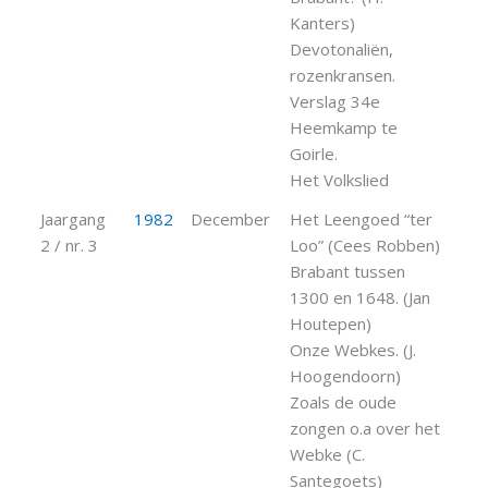
Kanters)
Devotonaliën,
rozenkransen.
Verslag 34e
Heemkamp te
Goirle.
Het Volkslied
Jaargang
1982
December
Het Leengoed “ter
2 / nr. 3
Loo” (Cees Robben)
Brabant tussen
1300 en 1648. (Jan
Houtepen)
Onze Webkes. (J.
Hoogendoorn)
Zoals de oude
zongen o.a over het
Webke (C.
Santegoets)