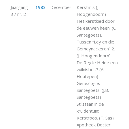
Jaargang
1983
December
Kerstmis (J.
3 / nr. 2
Hoogendoorn)
Het kerstkied door
de eeuwen heen. (C.
Santegoets).
Tussen “Ley en die
Gemeynackeren” 2.
(J. Hoogendoorn)
De Regte Heide een
vuilnisbelt? (A.
Houtepen)
Genealogie:
Santegoets. (J.B.
Santegoets)
Stilstaan in de
kruidentuin:
Kerstroos. (T. Sas)
Apotheek Docter