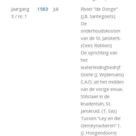
Jaargang
1983
Juli
Rivier “de Donge”
3 / nr. 1
(J.B. Santegoets)
De
onderhoudskosten
van de St. Janskerk.
(Cees Robben)
De oprichting van
het
waterleidingbedrijf
Goirle (J. Wijdemans)
C.A.O. uit het midden
van de vorige eeuw.
Stilstaan in de
kruidentuin, St.
Janskruid. (T. Sas)
Tussen “Ley en die
Gemeynackeren” 1.
(J. Hoogendoorn)