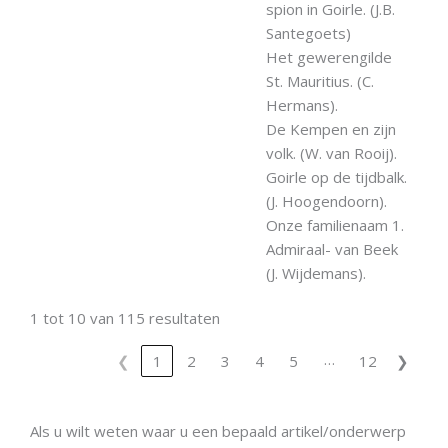
spion in Goirle. (J.B.
Santegoets)
Het gewerengilde
St. Mauritius. (C.
Hermans).
De Kempen en zijn
volk. (W. van Rooij).
Goirle op de tijdbalk.
(J. Hoogendoorn).
Onze familienaam 1.
Admiraal- van Beek
(J. Wijdemans).
1 tot 10 van 115 resultaten
…
❮
1
2
3
4
5
12
❯
Als u wilt weten waar u een bepaald artikel/onderwerp