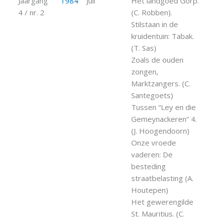
Jaargang
1984
Juli
Het landgoed Gorp.
4 / nr. 2
(C. Robben).
Stilstaan in de
kruidentuin: Tabak.
(T. Sas)
Zoals de ouden
zongen,
Marktzangers. (C.
Santegoets)
Tussen “Ley en die
Gemeynackeren” 4.
(J. Hoogendoorn)
Onze vroede
vaderen: De
besteding
straatbelasting (A.
Houtepen)
Het gewerengilde
St. Mauritius. (C.