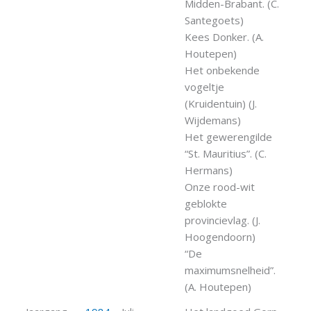
Midden-Brabant. (C.
Santegoets)
Kees Donker. (A.
Houtepen)
Het onbekende
vogeltje
(Kruidentuin) (J.
Wijdemans)
Het gewerengilde
“St. Mauritius”. (C.
Hermans)
Onze rood-wit
geblokte
provincievlag. (J.
Hoogendoorn)
“De
maximumsnelheid”.
(A. Houtepen)