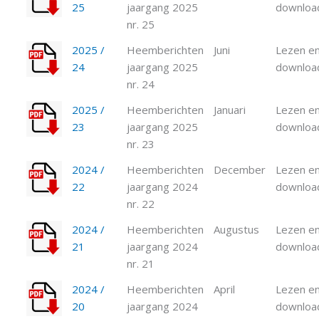
25
jaargang 2025
downloa
nr. 25
2025 /
Heemberichten
Juni
Lezen en
24
jaargang 2025
downloa
nr. 24
2025 /
Heemberichten
Januari
Lezen en
23
jaargang 2025
downloa
nr. 23
2024 /
Heemberichten
December
Lezen en
22
jaargang 2024
downloa
nr. 22
2024 /
Heemberichten
Augustus
Lezen en
21
jaargang 2024
downloa
nr. 21
2024 /
Heemberichten
April
Lezen en
20
jaargang 2024
downloa