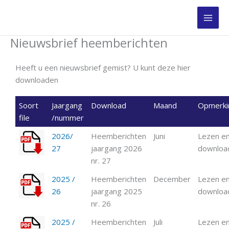
Ga
naar
de
Nieuwsbrief heemberichten
inhoud
Heeft u een nieuwsbrief gemist? U kunt deze hier
downloaden
Soort
Jaargang
Download
Maand
Opmerki
file
/nummer
2026/
Heemberichten
Juni
Lezen en
27
jaargang 2026
downloa
nr. 27
2025 /
Heemberichten
December
Lezen en
26
jaargang 2025
downloa
nr. 26
2025 /
Heemberichten
Juli
Lezen en