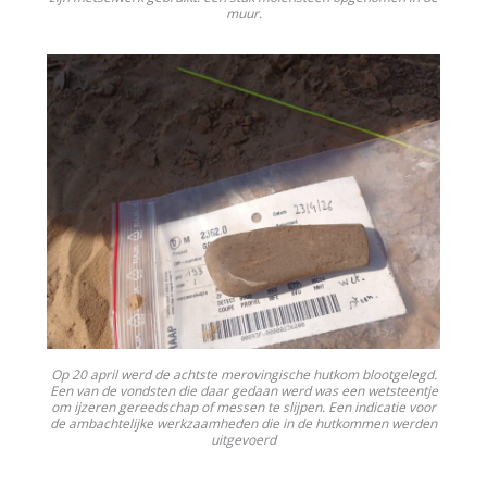
muur.
Op 20 april werd de achtste merovingische hutkom blootgelegd.
Een van de vondsten die daar gedaan werd was een wetsteentje
om ijzeren gereedschap of messen te slijpen. Een indicatie voor
de ambachtelijke werkzaamheden die in de hutkommen werden
uitgevoerd