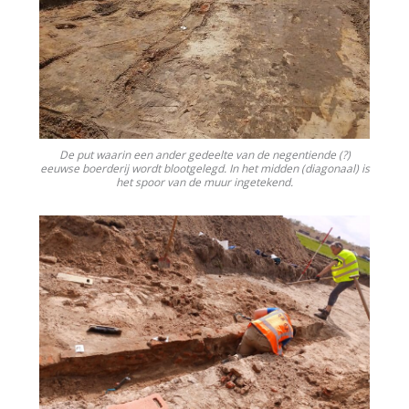
De put waarin een ander gedeelte van de negentiende (?)
eeuwse boerderij wordt blootgelegd. In het midden (diagonaal) is
het spoor van de muur ingetekend.