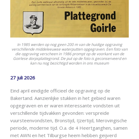
In 1985 werden op nog geen 200 m van de huidige opgraving
verschillende middeleeuwse waterputten opgegraven. Een foto van
die opgraving verscheen in 1986 prompt op de voorkant van de
Goirlese dorpsplattegrond. De put op de foto is geconserveerd en
kan nu nog bezichtigd worden in ons museum
27 juli 2026
Eind april eindigde officieel de opgraving op de
Bakertand. Aanzienlijke stukken in het gebied waren
opgegraven en er waren interessante vondsten uit
verschillende tijdvakken gevonden: verspreide
vuursteenvondsten, Bronstijd, IJzertijd, Merovingische
periode, moderne tijd. O.a. de 4 Heertganghen, samen
met AWN en het Tilburgse heem hebben geijverd