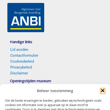
Handige links
Lid worden
Contactformulier
Cookiesbeleid
Privacybeleid
Disclaimer
Openingstijden museum
Van 5 april t/m 18 oktober 2026 elke eerste en
Beheer toestemming
derde zondag van de maand tussen 14.00 en 16.30
uur. Op afspraak is ook mogelijk.
Om de beste ervaringen te bieden, gebruiken wij technologieën zoals
cookies om informatie over je apparaat op te slaan en/of te
(c) Stichting Erfgoed Goirle “De Vyer Heertganghen”
raadplegen. Door in te stemmen met deze technologieën kunnen wij