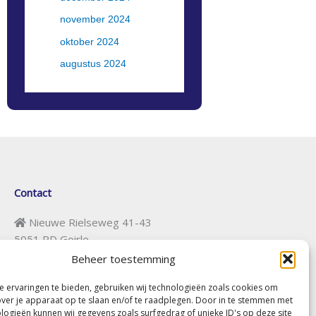
november 2024
oktober 2024
augustus 2024
Contact
Nieuwe Rielseweg 41-43
5051 PD Goirle
Beheer toestemming
secretariaat@erfgoedgoirle.nl
 ervaringen te bieden, gebruiken wij technologieën zoals cookies om
Vrijwilligers gezocht
over je apparaat op te slaan en/of te raadplegen. Door in te stemmen met
(+31) (0)13-5348972
logieën kunnen wij gegevens zoals surfgedrag of unieke ID's op deze site