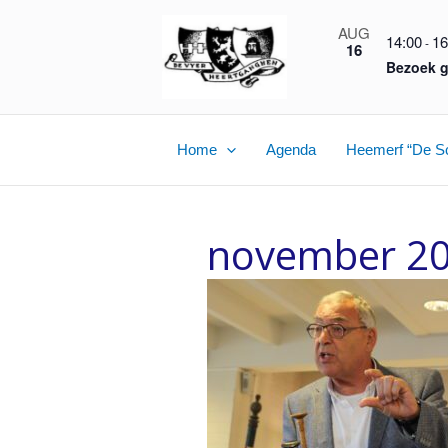
Ga
AUG
naar
14:00
16
-
16
de
Bezoek g
inhoud
Home
Agenda
Heemerf “De S
november 2
Lezing
verenigingen
Goirle
door
Jan
van
Eijck