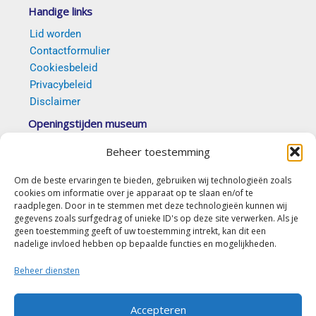
Handige links
Lid worden
Contactformulier
Cookiesbeleid
Privacybeleid
Disclaimer
Openingstijden museum
Van 5 april t/m 18 oktober 2026 elke eerste en
Beheer toestemming
derde zondag van de maand tussen 14.00 en 16.30
uur. Op afspraak is ook mogelijk.
Om de beste ervaringen te bieden, gebruiken wij technologieën zoals
cookies om informatie over je apparaat op te slaan en/of te
(c) Stichting Erfgoed Goirle “De Vyer Heertganghen”
raadplegen. Door in te stemmen met deze technologieën kunnen wij
gegevens zoals surfgedrag of unieke ID's op deze site verwerken. Als je
geen toestemming geeft of uw toestemming intrekt, kan dit een
Contact
nadelige invloed hebben op bepaalde functies en mogelijkheden.
Nieuwe Rielseweg 41-43
Beheer diensten
5051 PD Goirle
Accepteren
secretariaat@erfgoedgoirle.nl