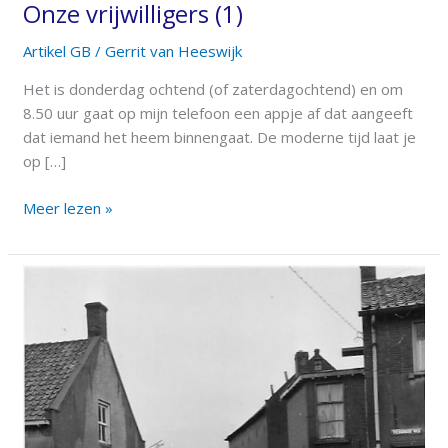
Onze vrijwilligers (1)
Artikel GB
/
Gerrit van Heeswijk
Het is donderdag ochtend (of zaterdagochtend) en om
8.50 uur gaat op mijn telefoon een appje af dat aangeeft
dat iemand het heem binnengaat. De moderne tijd laat je
op […]
Meer lezen »
Waar
ligt
die
straat?