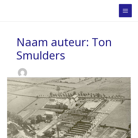
Ga
naar
de
inhoud
Naam auteur: Ton
Smulders
Woonwijk
van
Besouw