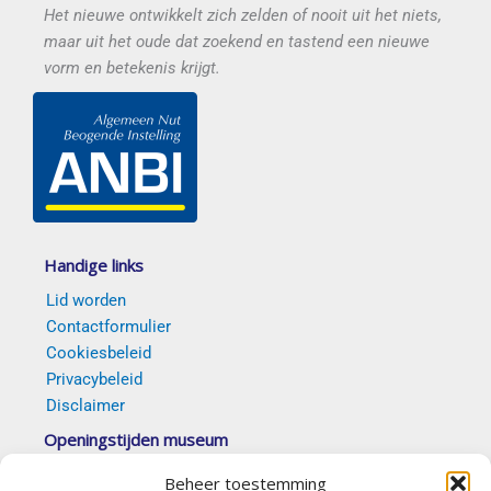
Het nieuwe ontwikkelt zich zelden of nooit uit het niets,
maar uit het oude dat zoekend en tastend een nieuwe
vorm en betekenis krijgt.
Handige links
Lid worden
Contactformulier
Cookiesbeleid
Privacybeleid
Disclaimer
Openingstijden museum
Van 5 april t/m 18 oktober 2026 elke eerste en
Beheer toestemming
derde zondag van de maand tussen 14.00 en 16.30