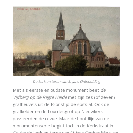
De kerk en toren van St Jans Onthoofding
Met als eerste en oudste monument beet
de
Vijfberg op de Regte Heide
met zijn zes (of zeven)
grafheuvels uit de Bronstijd de spits af. Ook de
grafkelder en de Lourdesgrot op Nieuwkerk
passeerden de revue. Maar de hoofdlijn van de
monumentenserie begint toch in de Kerkstraat in
Goirle: de kerk en toren van St Jans Onthoofding, en